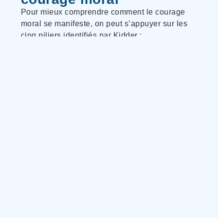
Pour mieux comprendre comment le courage
moral se manifeste, on peut s’appuyer sur les
cinq piliers identifiés par Kidder :
L’intégrité
: Agir en cohérence avec ses
valeurs fondamentales.
L’honneur
: Se tenir à des standards
d’équité et de vérité.
La responsabilité :
Reconnaître quand
une situation nécessite une attention
particulière et accepter de porter ce
dossier, même si c’est inconfortable.
La décence
: Choisir le respect et
l’humanité dans la façon d’aborder les
conversations ou les décisions difficiles.
La compassion :
Rester connecté aux
personnes touchées par ces décisions, y
compris envers soi-même.
On a rarement besoin de tous ces piliers en
même temps. On puise dans l’un ou l’autre